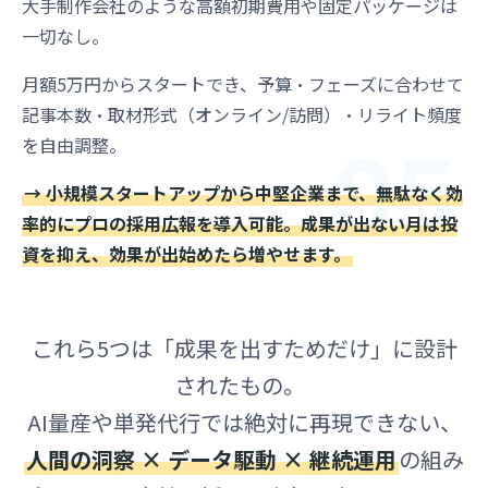
大手制作会社のような高額初期費用や固定パッケージは
一切なし。
月額5万円からスタートでき、予算・フェーズに合わせて
記事本数・取材形式（オンライン/訪問）・リライト頻度
05
を自由調整。
→ 小規模スタートアップから中堅企業まで、無駄なく効
率的にプロの採用広報を導入可能。成果が出ない月は投
資を抑え、効果が出始めたら増やせます。
これら5つは「成果を出すためだけ」に設計
されたもの。
AI量産や単発代行では絶対に再現できない、
人間の洞察 × データ駆動 × 継続運用
の組み