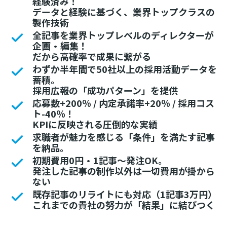
経験済み！
データと経験に基づく、業界トップクラスの
製作技術
全記事を業界トップレベルのディレクターが
企画・編集！
だから高確率で成果に繋がる
わずか半年間で50社以上の採用活動データを
蓄積。
採用広報の「成功パターン」を提供
応募数+200％ / 内定承諾率+20％ / 採用コス
ト-40％！
KPIに反映される圧倒的な実績
求職者が魅力を感じる「条件」を満たす記事
を納品。
初期費用0円・1記事～発注OK。
発注した記事の制作以外は一切費用が掛から
ない
既存記事のリライトにも対応（1記事3万円）
これまでの貴社の努力が「結果」に結びつく