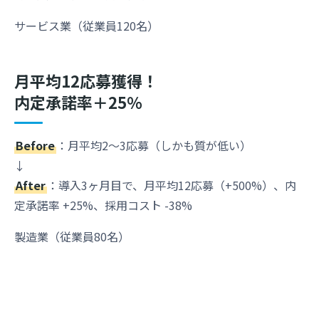
サービス業（従業員120名）
月平均12応募獲得！
内定承諾率＋25％
Before
：月平均2〜3応募（しかも質が低い）
↓
After
：導入3ヶ月目で、月平均12応募（+500%）、内
定承諾率 +25%、採用コスト -38%
製造業（従業員80名）