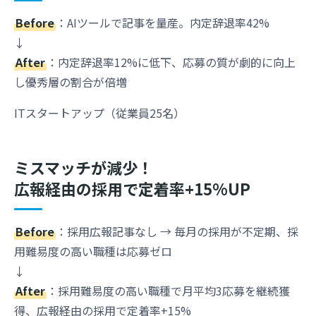
Before
：AIツールで記事を量産。内定辞退率42%
↓
After
：内定辞退率12%に低下、応募の質が劇的に向上
し優秀層の割合が倍増
ITスタートアップ（従業員25名）
ミスマッチが減少！
広報経由の採用で定着率+15%UP
Before
：採用広報記事なし → 毎月の採用が不定期、採
用難易度の高い職種は応募ゼロ
↓
After
：採用難易度の高い職種で月平均3応募を継続獲
得、広報経由の採用で定着率+15%