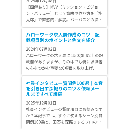
2025年12月08日
【図解あり】MVV（ミッション・ビジョ
ン・バリュー）とは？意味や作り方を「桃
太郎」で直感的に解説。パーパスとの決定
的な違いや、ポスター貼りで終わらせない
「人事評価への浸透策」まで、失敗しない
ハローワーク求人票作成のコツ｜記
手順を完全網羅。トヨタ・メルカリ等の事
載項目別のポイントと例文を紹介
例付き。組織のベクトルを合わせたい経営
2024年07月02日
者・人事担当者必見です。
ハローワークの求人票には50項目以上の記
載欄がありますが、その中でも特に求職者
の心をつかむ重要な6項目を取り上げ、作
成ポイントを紹介していきます。各例文を
記載していますので、是非参考にしてみて
社員インタビュー質問例100選｜本音
ください。 あなたの会社の求人情報を
を引き出す深掘りのコツ＆依頼メー
リッチ化し、応募につながる求人票に仕上
ルまですべて網羅
げることが可能になります。
2025年12月01日
社員インタビューの質問項目にお悩みです
か？本記事では、すぐに使えるシーン別質
問例100選と、回答を深掘りするプロのテ
クニックを完全公開。さらに、そのまま送