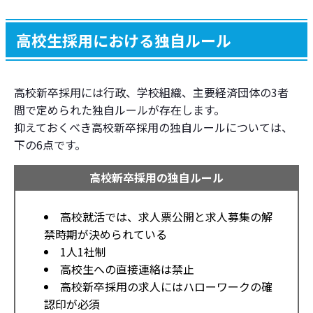
高卒採用選考スケジュール
高校生採用における独自ルール
高校・高校生の就職の動き
高卒採用の企業の動き
高校新卒採用には行政、学校組織、主要経済団体の3者
間で定められた独自ルールが存在します。
抑えておくべき高校新卒採用の独自ルールについては、
下の6点です。
高校新卒採用の独自ルール
高校就活では、求人票公開と求人募集の解
禁時期が決められている
1人1社制
高校生への直接連絡は禁止
高校新卒採用の求人にはハローワークの確
認印が必須