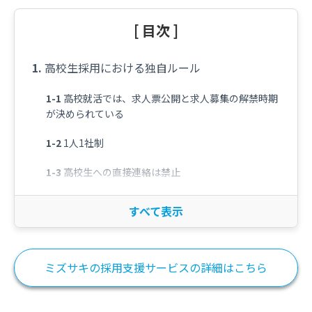
[ 目次 ]
高校生採用における独自ルール
高校就活では、求人票公開と求人募集の解禁時期
が決められている
1人1社制
高校生への直接連絡は禁止
高校新卒採用の求人にはハローワークの確認印が
必須
高校生を採用する上で合否基準にしてはいけない
14項目
ミズサキの採用支援サービスの詳細はこちら
高校新卒採用は「書類選考のみ」の選考は禁止