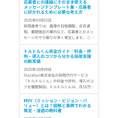
応募者との連絡にそのまま使える
ずさらに募集を継続するか、または追加で
メッセージテンプレート集・応募者
採用活動を行うのが「二次募集」です。 今
に好かれるために必要な考え方
回は二次募集について解説します。
2025年03月02日
採用選考では、面接の日程調整、合否通
知、書類提出の案内など、応募者とのメッ
セージのやり取りが多く発生します。 これ
らのやり取りは、応募者の企業に対する印
象に関わるので、気を抜くのは禁物。 すぐ
トルトルくん完全ガイド｜料金・評
に使えるテンプレートを用意しておくこと
判・導入のコツから分かる採用支援
で、適切なタイミングを逃さず、質の高い
の新常識
コミュニケーションを取ることができま
2025年10月09日
す。
StockSun株式会社の採用代行サービス
「トルトルくん」の料金や評判、導入のコ
ツを徹底解説。トルトルくんは、月10万円
からの低価格で利用でき、専門性の高いフ
リーランス人材による13種類もの採用施策
MVV（ミッション・ビジョン・バ
を提供。コストパフォーマンスに優れた、
リュー）とは？図解と事例でわかる
中小企業・スタートアップに最適な採用支
策定・浸透の教科書
援サービスとして注目を集めています。