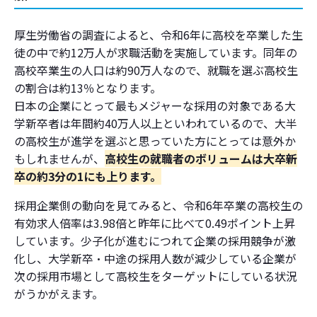
対象高校に訪問して関係を構築する
厚生労働省の調査によると、令和6年に高校を卒業した生
1人1社制の改定を求める動き
徒の中で約12万人が求職活動を実施しています。同年の
高校卒業生の人口は約90万人なので、就職を選ぶ高校生
まとめ
の割合は約13％となります。
日本の企業にとって最もメジャーな採用の対象である大
学新卒者は年間約40万人以上といわれているので、大半
の高校生が進学を選ぶと思っていた方にとっては意外か
もしれませんが、
高校生の就職者のボリュームは大卒新
卒の約3分の1にも上ります。
採用企業側の動向を見てみると、令和6年卒業の高校生の
有効求人倍率は3.98倍と昨年に比べて0.49ポイント上昇
しています。少子化が進むにつれて企業の採用競争が激
化し、大学新卒・中途の採用人数が減少している企業が
次の採用市場として高校生をターゲットにしている状況
がうかがえます。