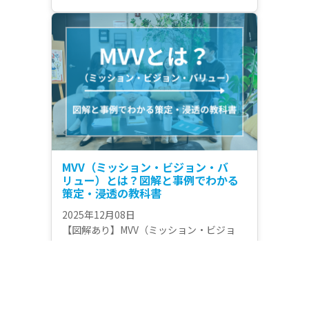
からの低価格で利用でき、専門性の高いフ
リーランス人材による13種類もの採用施策
を提供。コストパフォーマンスに優れた、
中小企業・スタートアップに最適な採用支
援サービスとして注目を集めています。
MVV（ミッション・ビジョン・バ
リュー）とは？図解と事例でわかる
策定・浸透の教科書
2025年12月08日
【図解あり】MVV（ミッション・ビジョ
ン・バリュー）とは？意味や作り方を「桃
太郎」で直感的に解説。パーパスとの決定
的な違いや、ポスター貼りで終わらせない
「人事評価への浸透策」まで、失敗しない
手順を完全網羅。トヨタ・メルカリ等の事