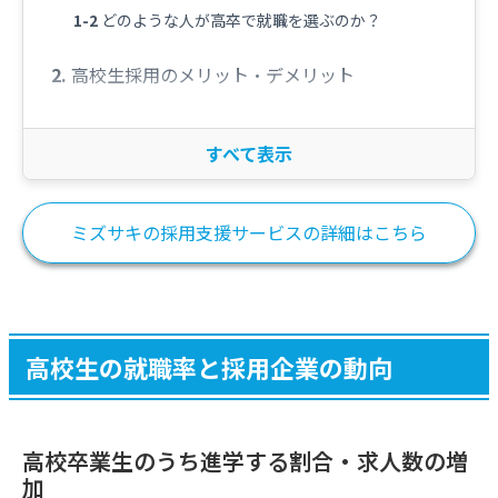
どのような人が高卒で就職を選ぶのか？
高校生採用のメリット・デメリット
高卒採用のメリット
高卒採用のデメリット
高校生の就職の独自のルールとスケジュール
ミズサキの採用支援サービスの詳細はこちら
厳格なルールの存在
高校生の就職活動のスケジュール
高校生の就職率と採用企業の動向
高校生を採用したい企業のアクションプラン
採用計画を立てる
高校卒業生のうち進学する割合・求人数の増
ハローワークの求人票を用意する
加