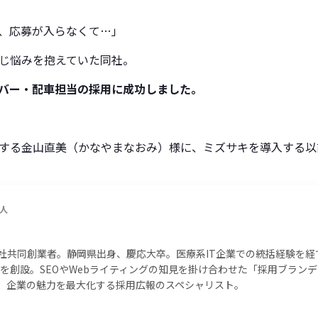
、応募が入らなくて…」
じ悩みを抱えていた同社。
バー・配車担当の採用に成功しました。
する
金山直美
（かなやまなおみ）様に、ミズサキを導入する以
人
社共同創業者。静岡県出身、慶応大卒。医療系IT企業での統括経験を経
X」を創設。SEOやWebライティングの知見を掛け合わせた「採用ブラン
。企業の魅力を最大化する採用広報のスペシャリスト。