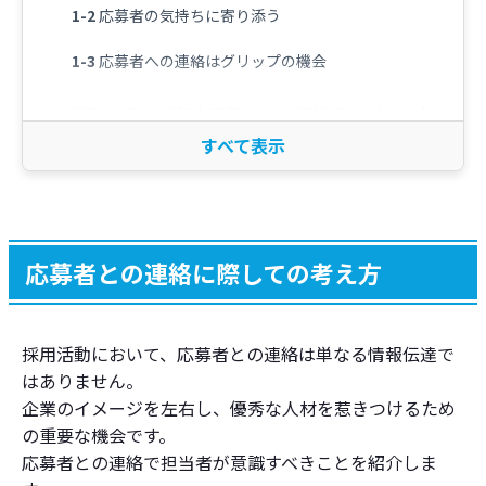
応募者の気持ちに寄り添う
応募者への連絡はグリップの機会
選考ステップ毎│応募者への連絡テンプレート
紹介
カジュアル面談の案内
応募受付
応募者との連絡に際しての考え方
書類選考案内
書類受付
採用活動において、応募者との連絡は単なる情報伝達で
書類選考不採用案内
はありません。
企業のイメージを左右し、優秀な人材を惹きつけるため
書類選考合格案内・面接予定日の調整
の重要な機会です。
応募者との連絡で担当者が意識すべきことを紹介しま
面接日確定の案内（来社）