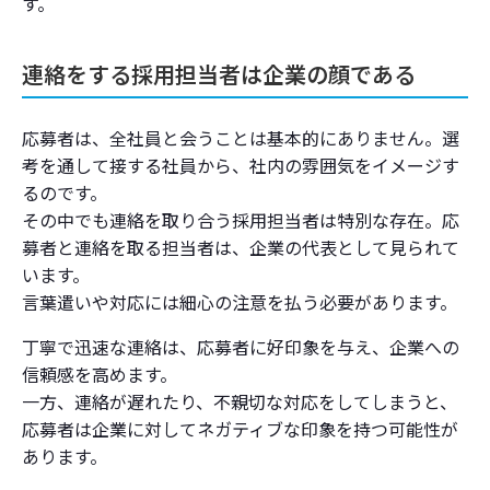
す。
面接リマインド
面接不合格案内
連絡をする採用担当者は企業の顔である
面接合格案内
応募者は、全社員と会うことは基本的にありません。選
内定通知
考を通して接する社員から、社内の雰囲気をイメージす
るのです。
応募者からの辞退に対する返信
その中でも連絡を取り合う採用担当者は特別な存在。応
募者と連絡を取る担当者は、企業の代表として見られて
応募者対応をスムーズに行うための事前準備
います。
言葉遣いや対応には細心の注意を払う必要があります。
関係者全員で方針、情報を共有
丁寧で迅速な連絡は、応募者に好印象を与え、企業への
担当者の役割を明確化し、代理人員も用意してお
信頼感を高めます。
く
一方、連絡が遅れたり、不親切な対応をしてしまうと、
選考段階毎のメッセージテンプレートを事前に用
応募者は企業に対してネガティブな印象を持つ可能性が
意しておく
あります。