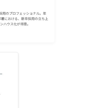
採用のプロフェッショナル。年
部署における、新卒採用の立ち上
インハウス化が得意。
ー
ン