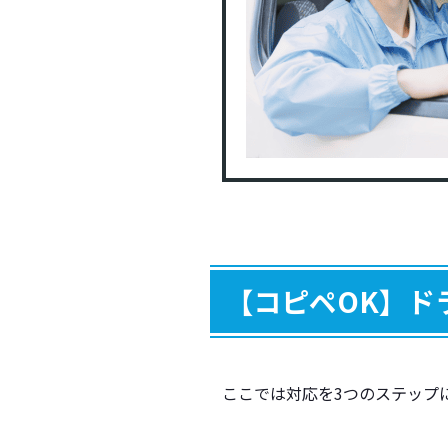
面
悪
【コピペOK】ド
ド
ここでは対応を3つのステップ