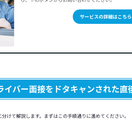
接ドタキャンを減らす運送業特化の「5つの対策」
サービスの詳細はこちら
【スピード勝負】応募から「1時間以内」に即電話＆日程確定
連絡手段は「メール」ではなく、「電話・SMS」を使用する
面接のハードルを下げる（履歴書不要・作業着OK・駐車場完備）
「面接」と言わず「カジュアル面談・会社見学」と伝える
前日・当日のリマインド連絡（自動化・コピペ活用）
質な応募者情報は共有される？
ライバー面接をドタキャンされた直
ライバー面接のドタキャンに関するよくある質問（FAQ）
面接ドタキャン後に「体調不良でした」と連絡が来ました。信じても良
に分けて解説します。まずはこの手順通りに進めてください。
連絡なしのドタキャン率が高い求人媒体はありますか？