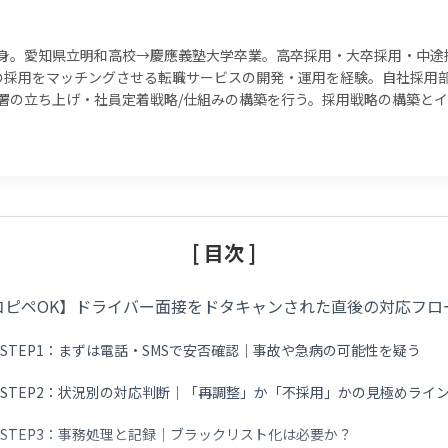
身。愛知県立明和高校→慶應義塾大学卒業。高卒採用・大卒採用・中途
以上の採用をマッチングさせる転職サービスの開発・運用を経験。自社採用
署の立ち上げ・社員定着戦略/仕組みの構築を行う。採用戦略の構築と
[ 目次 ]
コピペOK】ドライバー面接をドタキャンされた直後の対応フロ
STEP1：まずは電話・SMSで安否確認｜事故や急病の可能性を疑う
STEP2：状況別の対応判断｜「再調整」か「不採用」かの見極めライ
STEP3：事務処理と記録｜ブラックリスト化は必要か？