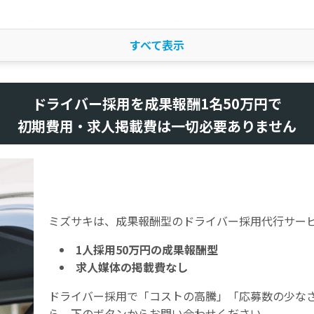
のまま使えるSMS・LINE・メール対応のテンプレート
【状況確認】まだ来ない・連絡がつかない時（SMS用）
【日程再調整】リスケジュールを提案する時（SMS・メール用）
ドライバー採用を成果報酬1名50万円で
【不採用通知】連絡がなく、選考終了を伝える時（メール用）
初期費用・求人掲載費は一切必要ありません
ぜ連絡なしで来ない？ドライバーが面接をドタキャンする5つの
他社で内定が出た（スピード負け）
「違反歴」や「経歴」を言い出せず怖くなった
ミズサキは、成果報酬型のドライバー採用代行サー
企業側の対応が悪く、志望度が下がった
1人採用50万円の成果報酬型
求人媒体の掲載費なし
面接に行くのが面倒になった（現職の疲れ・天候）
ドライバー採用で「コストの高騰」「応募数の少な
そもそも「条件」が求人内容と違うと気づいた
ら、下のボタンからお問い合わせください。