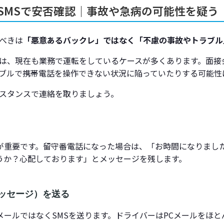
・SMSで安否確認｜事故や急病の可能性を疑う
面接当日の天候が悪い場合、こちらから連絡すべき？
とめ：ドタキャン対策は「応募者への思いやり」と「スピード
べきは
「悪意あるバックレ」ではなく「不慮の事故やトラブル
は、現在も業務で運転をしているケースが多くあります。面接
ブルで携帯電話を操作できない状況に陥っていたりする可能性
スタンスで連絡を取りましょう。
が重要です。留守番電話になった場合は、「お時間になりまし
うか？心配しております」とメッセージを残します。
メッセージ）を送る
メールではなくSMSを送ります。ドライバーはPCメールをほ