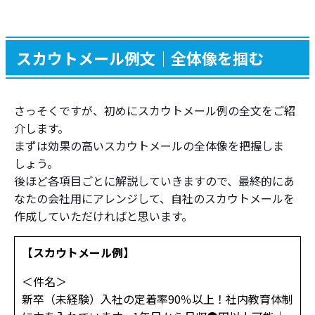
スカウトメール│終盤
スカウトメール例文│全体像を掴む
スカウトメールに関するノウハウ
適した文字数は？
さっそくですが、初めにスカウトメール例の全文をご紹
送信時間はいつが良い？
介します。
まずは効果の高いスカウトメールの全体像を把握しま
再送用のスカウトメール文面
しょう。
スカウト媒体の紹介
後ほど各項目ごとに解説していきますので、最終的にあ
なたの会社用にアレンジして、自社のスカウトメールを
新卒採用におけるスカウト活用のメリットとデメ
作成していただければと思います。
リット
【スカウトメール例】
＜件名＞
新卒（未経験）入社の定着率90％以上！社内教育体制