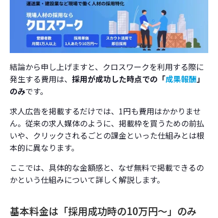
コスト以上に価値がある？クロスワークの機能
と強み
現場系に特化したスカウト機能（攻めの採用）
結論から申し上げますと、クロスワークを利用する際に
有資格者・経験者が9割以上という「人材の質」
発生する費用は、
採用が成功した時点での「
成果報酬
」
クロスワークへの掲載から採用までの流れ
のみ
です。
求人広告を掲載するだけでは、1円も費用はかかりませ
申し込みから掲載開始までの3ステップ
ん。従来の求人媒体のように、掲載枠を買うための前払
管理画面（ログイン）での応募者対応
いや、クリックされるごとの課金といった仕組みとは根
本的に異なります。
クロスワークの料金・契約に関するよくある質
ここでは、具体的な金額感と、なぜ無料で掲載できるの
問（FAQ）
かという仕組みについて詳しく解説します。
採用できなかった場合、本当に費用は一切かかり
ませんか？
基本料金は「採用成功時の10万円〜」のみ