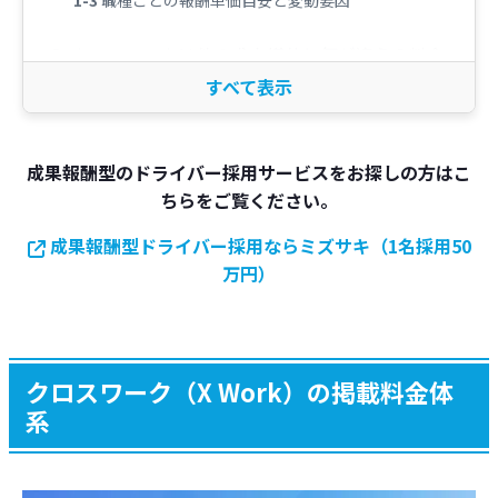
職種ごとの報酬単価目安と変動要因
クロスワークは他の求人媒体と何が違う？料金
と費用対効果を徹底比較
VS 掲載課金型（タウンワーク・求人誌など）
成果報酬型のドライバー採用サービスをお探しの方はこ
VS 運用型（Indeed・求人ボックスなど）
ちらをご覧ください。
採用してすぐ辞めたら？安心の「返戻金規定」
成果報酬型ドライバー採用ならミズサキ（1名採用50
万円）
クロスワークの評判分析｜「電話がしつこい」
等は本当か？
「しつこい」「電話」という検索候補が出る理由
クロスワーク（X Work）の掲載料金体
「ショートメール」が届く仕組みと求職者へのメ
系
リット
営業電話への対処法とスムーズな利用のコツ