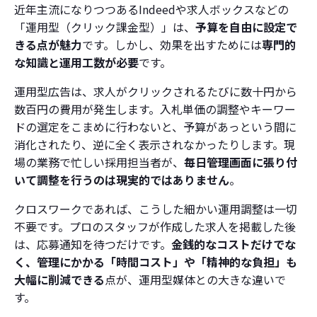
近年主流になりつつあるIndeedや求人ボックスなどの
「運用型（クリック課金型）」は、
予算を自由に設定で
きる点が魅力
です。しかし、効果を出すためには
専門的
な知識と運用工数が必要
です。
運用型広告は、求人がクリックされるたびに数十円から
数百円の費用が発生します。入札単価の調整やキーワー
ドの選定をこまめに行わないと、予算があっという間に
消化されたり、逆に全く表示されなかったりします。現
場の業務で忙しい採用担当者が、
毎日管理画面に張り付
いて調整を行うのは現実的ではありません
。
クロスワークであれば、こうした
細かい運用調整は一切
不要
です。プロのスタッフが作成した求人を掲載した後
は、応募通知を待つだけです。
金銭的なコストだけでな
く、管理にかかる「時間コスト」や「精神的な負担」も
大幅に削減できる
点が、運用型媒体との大きな違いで
す。