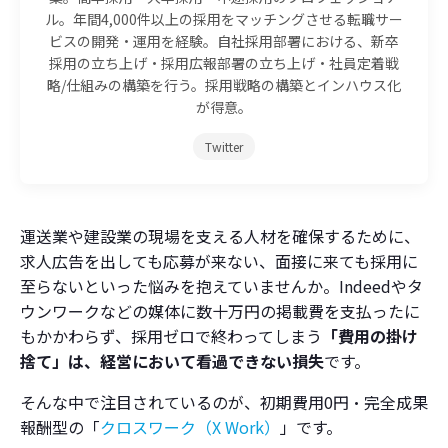
ル。年間4,000件以上の採用をマッチングさせる転職サー
ビスの開発・運用を経験。自社採用部署における、新卒
採用の立ち上げ・採用広報部署の立ち上げ・社員定着戦
略/仕組みの構築を行う。採用戦略の構築とインハウス化
が得意。
Twitter
運送業や建設業の現場を支える人材を確保するために、
求人広告を出しても応募が来ない、面接に来ても採用に
至らないといった悩みを抱えていませんか。Indeedやタ
ウンワークなどの媒体に数十万円の掲載費を支払ったに
もかかわらず、採用ゼロで終わってしまう
「費用の掛け
捨て」は、経営において看過できない損失
です。
そんな中で注目されているのが、初期費用0円・完全成果
報酬型の「
クロスワーク（X Work）
」です。