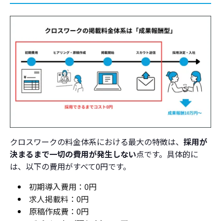
契約期間の縛りや解約違約金はありますか？
運営会社（X Mile株式会社）の連絡先・電話番号
は？
地方やニッチな職種でも採用できますか？
まとめ：クロスワークは「リスクなく採用を始
めたい」企業の最適解
まずは「無料」で求人掲載を始めてみよう
成果報酬型のドライバー採用ならミズサキへご相
クロスワークの料金体系における最大の特徴は、
採用が
談ください
決まるまで一切の費用が発生しない
点です。具体的に
は、以下の費用がすべて0円です。
初期導入費用：0円
求人掲載料：0円
原稿作成費：0円