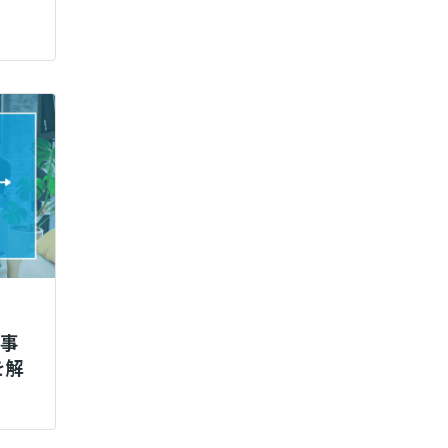
仕事
を解