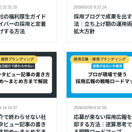
2 22:31:15
2026/02/25 8:27:24
社の福利厚生ガイド
採用ブログで成果を出
イバーの採用と定着
法｜立ち上げ期の運用
げする方法
拡大方針
・採用ブランディング
採用広報・採用ブランディング
9 14:24:37
2026/02/09 8:52:59
介で終わらせない社
応募が来ない採用広報
タビュー記事の書き
却する方法｜逆算思考
き始め～まとめ方ま
る戦略ロードマップ