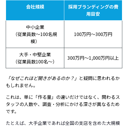
会社規模
採用ブランディングの費
ティングPR-X」
用目安
業界異例の「全額返金保証」でリスクを極小化
中小企業
初期費用・月額0円！「使った分だけ」の従量課
（従業員数〜100名規
100万円〜300万円
金制
模）
書くだけじゃない。「採用のプロ」が成果にコ
大手・中堅企業
ミット
300万円〜1,000万円以上
（従業員数100名〜）
採用ブランディングに関するよくある質問（FA
Q）
「なぜこれほど開きがあるのか？」
と疑問に思われるか
もしれません。
Q. 自社（内製）でブランディングを行うことは可
能ですか？
これは、単に「作る量」の違いだけではなく、関わるス
タッフの人数や、調査・分析にかける深さが異なるため
Q. 予算策定の際、何に一番お金をかけるべきです
です。
か？
たとえば、大手企業であれば全国の支店を含めた大規模
Q. 地方の中小企業でも対応してもらえますか？