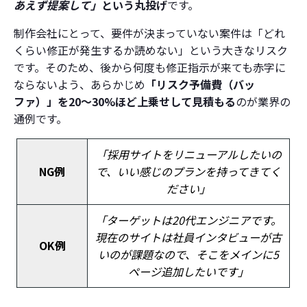
あえず提案して」
という丸投げ
です。
制作会社にとって、要件が決まっていない案件は「どれ
くらい修正が発生するか読めない」という大きなリスク
です。そのため、後から何度も修正指示が来ても赤字に
ならないよう、あらかじめ
「リスク予備費（バッ
ファ）」を20〜30%ほど上乗せして見積もる
のが業界の
通例です。
「採用サイトをリニューアルしたいの
NG例
で、いい感じのプランを持ってきてく
ださい」
「ターゲットは20代エンジニアです。
現在のサイトは社員インタビューが古
OK例
いのが課題なので、そこをメインに5
ページ追加したいです」