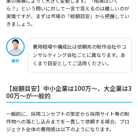
業の規模によって大きく変動します。「相場はいく
予算500万円以上（プレミアム）：フルサポー
ら？」という問いに対して一言で答えるのは難しいのが
ト・動画・広告
実情ですが、まずは市場の「総額目安」から把握してい
きましょう。
なぜ見積もりは高くなる？費用高騰の「3つの
原因」
費用相場や構成比は依頼先の制作会社やコ
原因1：要件定義のあいまいさと「丸投げ」
ンサルティング会社ごとに異なります。
あ
藤村
原因2：調査対象・制作ボリュームの肥大化
くまで目安としてご活用ください。
原因3：従来の支援会社の「人件費・固定費」構
造
【総額目安】中小企業は100万〜、大企業は3
00万〜が一般的
自社運用・他社代行の落とし穴
「高額投資＝採用成功」ではない現実
一般的に、採用コンセプトの策定から採用サイト等の制
作物への落とし込みまでを一貫して依頼する場合、プロ
解約できない「契約期間」と追加費用のリスク
ジェクト全体の費用感は以下のようになります。
リスクゼロで始める新しい採用広報「リクルー