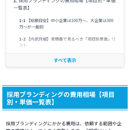
採用ブランディングの費用相場【項目別・単価
一覧表】
【総額目安】中小企業は100万〜、大企業は300
万〜が一般的
【内訳詳細】見積書で見るべき「項目別単価」リ
スト
【依頼先別】コンサル vs 制作会社 vs 広告代理店
の費用差
予算別シミュレーションと「得られる成果・限
界」
採用ブランディングの費用相場【項目
予算100万円以下（ライトプラン）：部分改修・
別・単価一覧表】
ツール導入
予算300万円前後（スタンダード）：戦略＋サイ
採用ブランディングにかかる費用は、依頼する範囲や企
ト制作